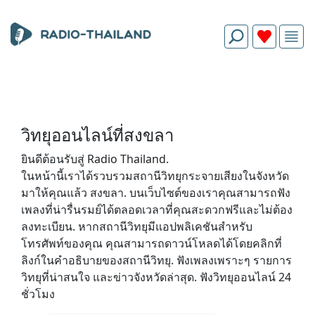
วิทยุออนไลน์ที่สงขลา
ยินดีต้อนรับสู่ Radio Thailand.
ในหน้านี้เราได้รวบรวมสถานีวิทยุกระจายเสียงในจังหวัด
มาให้คุณแล้ว สงขลา. บนเว็บไซต์ของเราคุณสามารถฟัง
เพลงที่น่ารื่นรมย์ได้ตลอดเวลาที่คุณสะดวกฟรีและไม่ต้อง
ลงทะเบียน. หากสถานีวิทยุมีแอปพลิเคชันสำหรับ
โทรศัพท์ของคุณ คุณสามารถดาวน์โหลดได้โดยคลิกที่
ลิงก์ในคำอธิบายของสถานีวิทยุ. ฟังเพลงเพราะๆ รายการ
วิทยุที่น่าสนใจ และข่าวจังหวัดล่าสุด. ฟังวิทยุออนไลน์ 24
ชั่วโมง