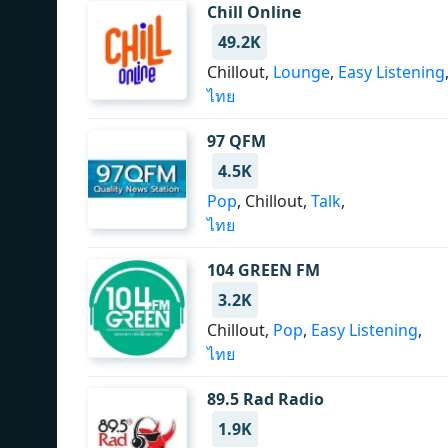
Chill Online
49.2K
Chillout,
Lounge
,
Easy Listening
ไทย
97 QFM
4.5K
Pop
, Chillout,
Talk
,
ไทย
104 GREEN FM
3.2K
Chillout,
Pop
,
Easy Listening
,
ไทย
89.5 Rad Radio
1.9K