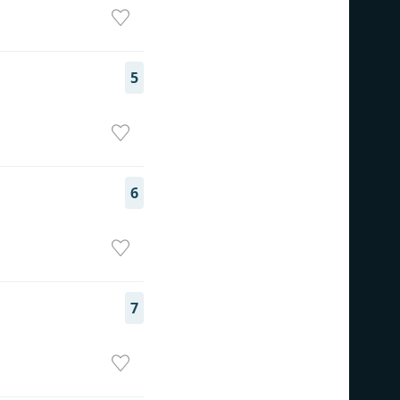
5
6
7