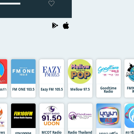
Goodtime
FM9
เก่า
FM ONE 103.5
Eazy FM 105.5
Mellow 97.5
Radio
ews
MCOT Radio
Radio Thailand
สถานีว
FIN100FM
บุญมา เรดิโอ