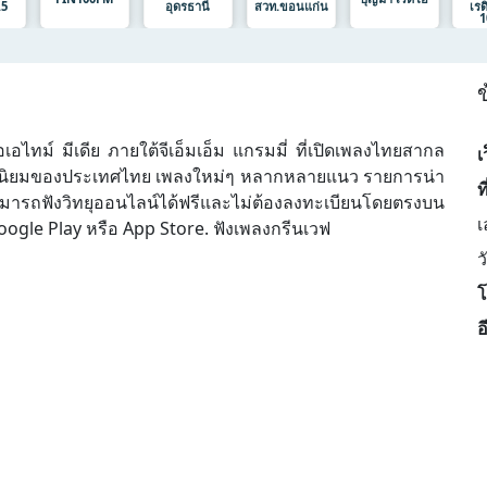
.5
อุดรธานี
สวท.ขอนแก่น
เร
1
ข
เอไทม์ มีเดีย ภายใต้จีเอ็มเอ็ม แกรมมี่ ที่เปิดเพลงไทยสากล
เ
ยอดนิยมของประเทศไทย เพลงใหม่ๆ หลากหลายแนว รายการน่า
ที
ามารถฟังวิทยุออนไลน์ได้ฟรีและไม่ต้องลงทะเบียนโดยตรงบน
เ
oogle Play หรือ App Store. ฟังเพลงกรีนเวฟ
ว
โ
อ