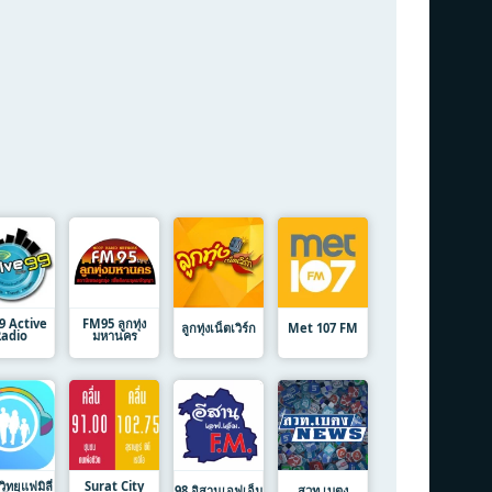
9 Active
FM95 ลูกทุ่ง
ลูกทุ่งเน็ตเวิร์ก
Met 107 FM
Radio
มหานคร
ิทยุแฟมิลี่
Surat City
98 อิสานเอฟเอ็ม
สวท.เบตง