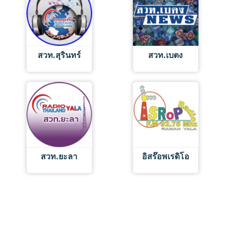
สวท.สุรินทร์
สวท.เบตง
สวท.ยะลา
อิสร๊อพเรดิโอ