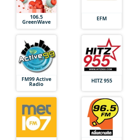
106.5
EFM
GreenWave
FM99 Active
HITZ 955
Radio