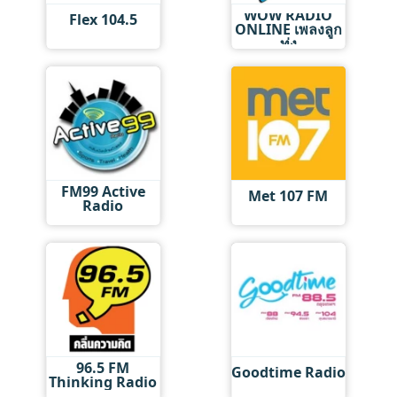
WOW RADIO
Flex 104.5
ONLINE เพลงลูก
ทุ่ง
FM99 Active
Met 107 FM
Radio
96.5 FM
Goodtime Radio
Thinking Radio