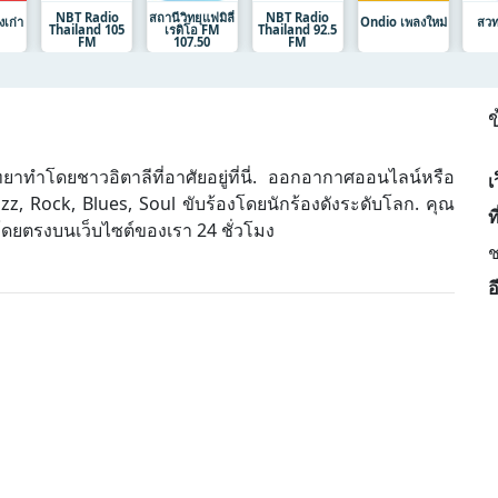
NBT Radio
สถานีวิทยุแฟมิลี่
NBT Radio
เก่า
Ondio เพลงใหม่
สวท.
Thailand 105
เรดิโอ FM
Thailand 92.5
FM
107.50
FM
ข
ยาทำโดยชาวอิตาลีที่อาศัยอยู่ที่นี่. ออกอากาศออนไลน์หรือ
เ
z, Rock, Blues, Soul ขับร้องโดยนักร้องดังระดับโลก. คุณ
ที
โดยตรงบนเว็บไซต์ของเรา 24 ชั่วโมง
ช
อ