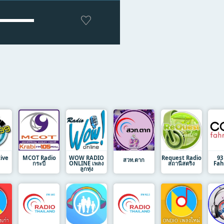
ive
MCOT Radio
WOW RADIO
Request Radio
93
สวท.ตาก
กระบี่
ONLINE เพลง
สถานีสตริง
Fah
ลูกทุ่ง