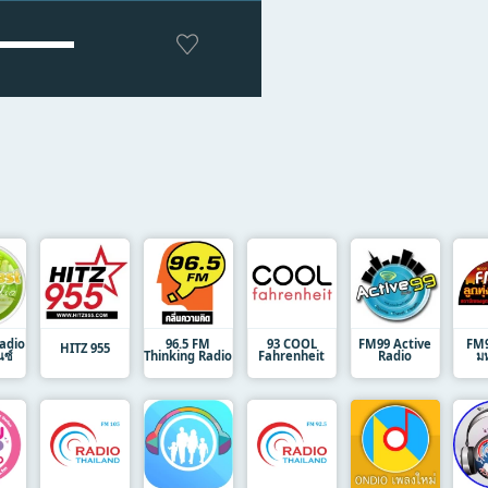
adio
96.5 FM
93 COOL
FM99 Active
FM95
HITZ 955
นซ์
Thinking Radio
Fahrenheit
Radio
ม