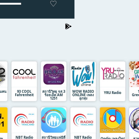
่นคน
93 COOL
สถานีวิทยุ จส.3
WOW RADIO
YRU Radio
Fahrenheit
ร้อยเอ็ด AM
ONLINE เพลง
Gre
1251
ลูกทุ่ง
NBT Radio
สถานีวิทยุแฟมิลี่
NBT Radio
วพ
Ondio เพลงใหม่
สวท.