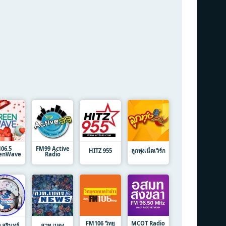
106.5
FM99 Active
HITZ 955
ลูกทุ่งเน็ตเวิร์ก
enWave
Radio
FM106 วิทยุ
MCOT Radio
สุรินทร์
สวท.เบตง