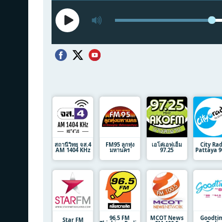
สถานีวิทยุ จส.4
FM95 ลูกทุ่ง
เอโค่เอฟเอ็ม
City Rad
AM 1404 KHz
มหานคร
97.25
Pattaya 9
96.5 FM
MCOT News
Goodti
Star FM