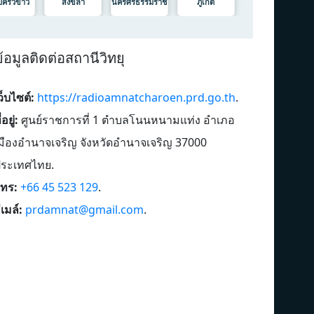
ครัวข่าว
สงขลา
นครศรีธรรมราช
ภูเก็ต
้อมูลติดต่อสถานีวิทยุ
ว็บไซต์:
https://radioamnatcharoen.prd.go.th
.
่อยู่:
ศูนย์ราชการที่ 1 ตำบลโนนหนามแท่ง อำเภอ
มืองอำนาจเจริญ จังหวัดอำนาจเจริญ 37000
ประเทศไทย
.
ทร:
+66 45 523 129
.
ีเมล์:
prdamnat@gmail.com
.
สวท.แม่สอด
สว
สวท.นครสวรรค์
สว