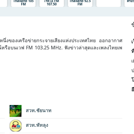
Thailand 105
เรดิโอ FM
Thailand 92.5
ครอบ
FM
107.50
FM
ข
วนหนึ่งของเครือข่ายกระจายเสียงแห่งประเทศไทย ออกอากาศ
เ
์หรือบนเวฟ FM 103.25 MHz. ฟังข่าวล่าสุดและเพลงไทยเพ
ที
เ
โ
อ
สวท.ชัยนาท
สวท.พัทลุง