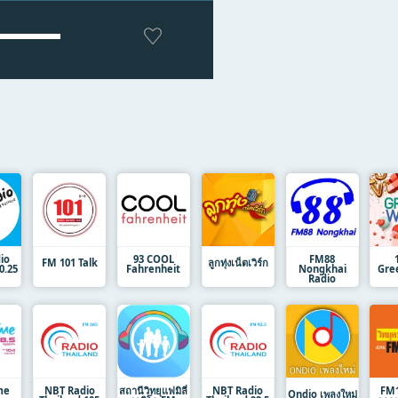
io
93 COOL
FM88
FM 101 Talk
ลูกทุ่งเน็ตเวิร์ก
0.25
Fahrenheit
Nongkhai
Gre
Radio
me
NBT Radio
สถานีวิทยุแฟมิลี่
NBT Radio
FM1
Ondio เพลงใหม่