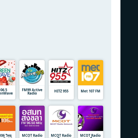
106.5
FM99 Active
HITZ 955
Met 107 FM
enWave
Radio
06 วิทยุ
MCOT Radio
MCOT Radio
MCOT Radio