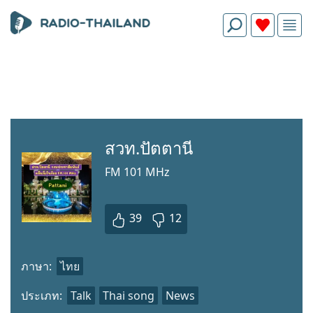
สวท.ปัตตานี
FM 101 MHz
39
12
ภาษา:
ไทย
ประเภท:
Talk
Thai song
News